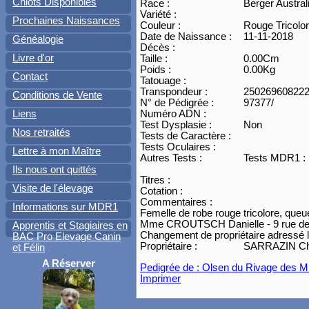
Chiots Disponibles
Race :
Berger Austral
Variété :
Prochaines Naissances
Couleur :
Rouge Tricolo
Date de Naissance :
11-11-2018
Généalogie
Décès :
Livre d'or
Taille :
0.00Cm
Poids :
0.00Kg
Contact
Tatouage :
Transpondeur :
25026960822
Conditions de Vente
N° de Pédigrée :
97377/
Liens
Numéro ADN :
Test Dysplasie :
Non
Nos retraités
Tests de Caractère :
Tests Oculaires :
Lettre à mon Maître
Autres Tests :
Tests MDR1 : 
Ils nous ont quittés
Titres :
Visite de l'élevage
Cotation :
Commentaires :
Informations sur MDR1
Femelle de robe rouge tricolore, que
Mme CROUTSCH Danielle - 9 rue de la 
Apprentis et Stagiaires en
Changement de propriétaire adressé 
BAC Pro Elevage Canin
Propriétaire :
SARRAZIN Chri
et Félin
A Réserver
Pedigrée de : Olsen du Rivage des Mi
Imprimer