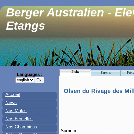
Berger Australien - El
Etangs
Fiche
Parents
Frère
Languages :
Olsen du Rivage des Mil
Accueil
News
Nos Mâles
Nos Femelles
Nos Champions
Surnom :