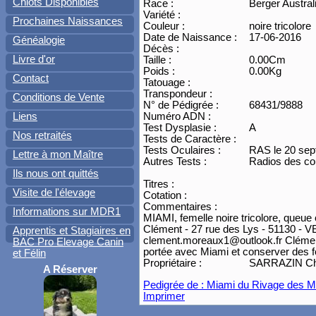
Chiots Disponibles
Race :
Berger Austral
Variété :
Prochaines Naissances
Couleur :
noire tricolore
Date de Naissance :
17-06-2016
Généalogie
Décès :
Livre d'or
Taille :
0.00Cm
Poids :
0.00Kg
Contact
Tatouage :
Transpondeur :
Conditions de Vente
N° de Pédigrée :
68431/9888
Liens
Numéro ADN :
Test Dysplasie :
A
Nos retraités
Tests de Caractère :
Tests Oculaires :
RAS le 20 se
Lettre à mon Maître
Autres Tests :
Radios des c
Ils nous ont quittés
Titres :
Visite de l'élevage
Cotation :
Commentaires :
Informations sur MDR1
MIAMI, femelle noire tricolore, queu
Clément - 27 rue des Lys - 51130 -
Apprentis et Stagiaires en
clement.moreaux1@outlook.fr Clément es
BAC Pro Elevage Canin
portée avec Miami et conserver des fem
et Félin
Propriétaire :
SARRAZIN Chri
A Réserver
Pedigrée de : Miami du Rivage des Mi
Imprimer