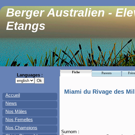
Berger Australien - El
Etangs
Fiche
Parents
Frère
Languages :
Miami du Rivage des Mil
Accueil
News
Nos Mâles
Nos Femelles
Nos Champions
Surnom :