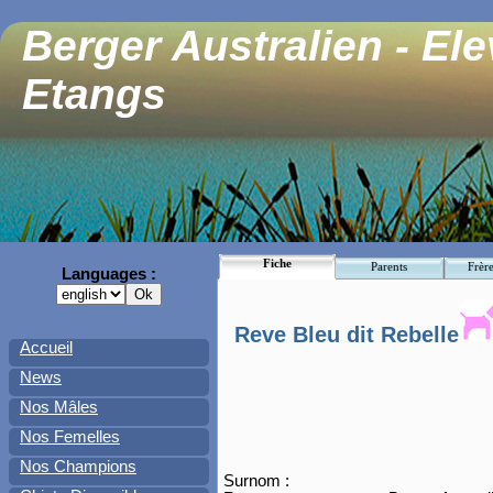
Berger Australien - El
Etangs
Fiche
Parents
Frère
Languages :
Reve Bleu dit Rebelle
Accueil
News
Nos Mâles
Nos Femelles
Nos Champions
Surnom :