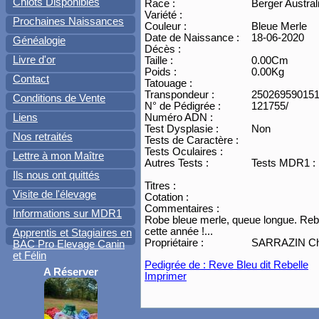
Chiots Disponibles
Race :
Berger Austral
Variété :
Prochaines Naissances
Couleur :
Bleue Merle
Date de Naissance :
18-06-2020
Généalogie
Décès :
Livre d'or
Taille :
0.00Cm
Poids :
0.00Kg
Contact
Tatouage :
Transpondeur :
25026959015
Conditions de Vente
N° de Pédigrée :
121755/
Liens
Numéro ADN :
Test Dysplasie :
Non
Nos retraités
Tests de Caractère :
Tests Oculaires :
Lettre à mon Maître
Autres Tests :
Tests MDR1 : h
Ils nous ont quittés
Titres :
Visite de l'élevage
Cotation :
Commentaires :
Informations sur MDR1
Robe bleue merle, queue longue. Rebel
cette année !...
Apprentis et Stagiaires en
Propriétaire :
SARRAZIN Chri
BAC Pro Elevage Canin
et Félin
Pedigrée de : Reve Bleu dit Rebelle
A Réserver
Imprimer