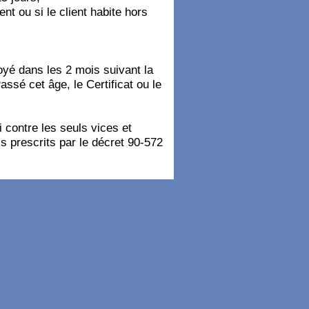
t ou si le client habite hors
oyé dans les 2 mois suivant la
assé cet âge, le Certificat ou le
i contre les seuls vices et
is prescrits par le décret 90-572
st demandé lors de la réservation
ancaire ou en espèces. Le solde
nées, organisation des données)
 reproduits sur le site
elle et pour le monde entier.