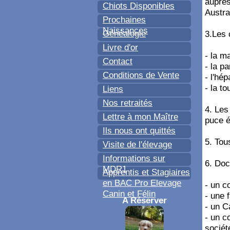
auprès
Chiots Disponibles
Austra
Prochaines
Naissances
Généalogie
3.Les 
Livre d'or
- la m
Contact
- la p
Conditions de Vente
- l'hé
- la to
Liens
Nos retraités
4. Les
Lettre à mon Maître
puce é
Ils nous ont quittés
5. Tou
Visite de l'élevage
Informations sur
6. Doc
MDR1
Apprentis et Stagiaires
en BAC Pro Elevage
- un c
Canin et Félin
- une 
A Réserver
- un C
- un c
sociét