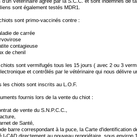
 d'un Vétérinaire agréé par la S.C.C. et sont indemnes de ta
liens sont également testés MDR1.
chiots sont primo-vaccinés contre :
aladie de carrée
arvovirose
patite contagieuse
ux de chenil
 chiots sont vermifugés tous les 15 jours ( avec 2 ou 3 vermif
lectronique et contrôlés par le vétérinaire qui nous délivre un
s les chiots sont inscrits au L.O.F.
uments fournis lors de la vente du chiot :
ontrat de vente du S.N.P.C.C.,
facture,
arnet de Santé,
ode barre correspondant à la puce, la Carte d'identification d
é I-CAD directement au nouveau propriétaire, sous environ 1