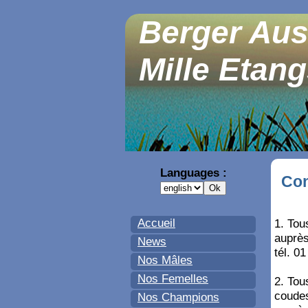
Berger Aus
Mille Etan
Languages :
Con
Accueil
1. Tou
auprès
News
tél. 0
Nos Mâles
Nos Femelles
2. Tou
coudes
Nos Champions