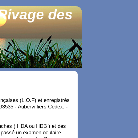
 Rivage des
nçaises (L.O.F) et enregistrés
3535 - Aubervilliers Cedex. -
nches ( HDA ou HDB ) et des
t passé un examen oculaire