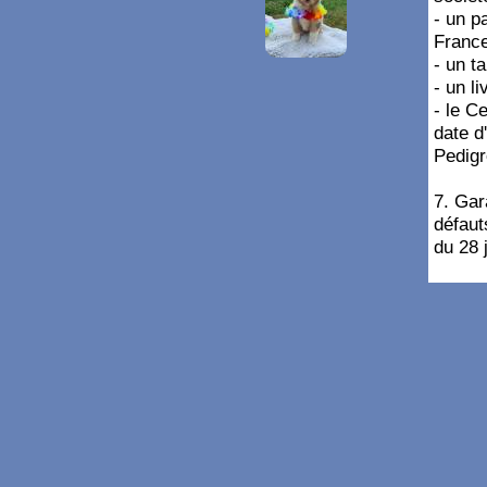
- un p
France
- un t
- un li
- le C
date d
Pedigr
7. Gar
défaut
du 28 
8. Le 
du chi
ne peu