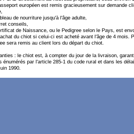
asseport européen est remis gracieusement sur demande clien
,
ableau de nourriture jusqu'à l'âge adulte,
vret conseils,
ertificat de Naissance, ou le Pedigree selon le Pays, est env
'achat du chiot si celui-ci est acheté avant l'âge de 4 mois. P
ee sera remis au client lors du départ du chiot.
anties : le chiot est, à compter du jour de la livraison, garant
s énumérés par l'article 285-1 du code rural et dans les déla
juin 1990.
prix des chiots est ferme et définitif. Un acompte de 600 € e
ot et le solde peut être réglé par carte bancaire, virement b
t pas être réglé par chèque bancaire.
Généré par :
Caningest
La forme de ce site (choix, plan, disposition des matières, moyens d'accès aux don
Tous les textes, commentaires, ouvrages, illustrations, logos, images, photos,
sont réservés au titre du droit d'auteur ainsi qu'au titre de la propriété intellectu