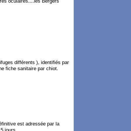
res oculaires....les Bergers
uges différents ), identifiés par
e fiche sanitaire par chiot.
éfinitive est adressée par la
5 jours,