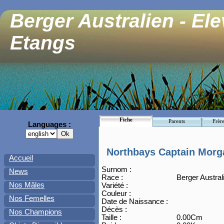
Berger Australien - El
Etangs
Fiche
Parents
Frère
Languages :
Northbays Captain Morg
Accueil
Surnom :
News
Race :
Berger Austral
Nos Mâles
Variété :
Couleur :
Nos Femelles
Date de Naissance :
Décès :
Nos Champions
Taille :
0.00Cm