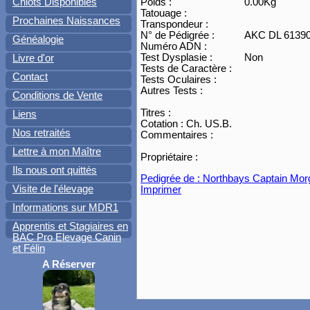
Poids :
0.00Kg
Chiots Disponibles
Tatouage :
Prochaines Naissances
Transpondeur :
N° de Pédigrée :
AKC DL 61390
Généalogie
Numéro ADN :
Test Dysplasie :
Non
Livre d'or
Tests de Caractère :
Contact
Tests Oculaires :
Autres Tests :
Conditions de Vente
Titres :
Liens
Cotation : Ch. US.B.
Nos retraités
Commentaires :
Lettre à mon Maître
Propriétaire :
Ils nous ont quittés
Pedigrée de : Northbays Captain Mor
Visite de l'élevage
Imprimer
Informations sur MDR1
Apprentis et Stagiaires en
BAC Pro Elevage Canin
et Félin
A Réserver