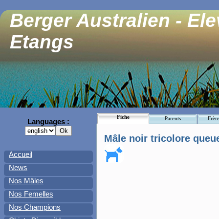
Berger Australien - El
Etangs
Fiche
Parents
Frère
Languages :
Mâle noir tricolore queu
Accueil
News
Nos Mâles
Nos Femelles
Nos Champions