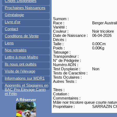
Chiots Disponibles
Prochaines Naissances
Généalogie
Surnom :
Livre d'or
Race :
Berger Austral
Variété :
Contact
Couleur :
Noir tricolore
Date de Naissance :
06-04-2026
Conditions de Vente
Décès :
Liens
Taille :
0.00Cm
Poids :
0.00Kg
Nos retraités
Tatouage :
Transpondeur :
Lettre à mon Maître
N° de Pédigrée :
Ils nous ont quittés
Numéro ADN :
Test Dysplasie :
Non
Visite de l'élevage
Tests de Caractère :
Tests Oculaires :
Informations sur MDR1
Autres Tests :
Apprentis et Stagiaires en
BAC Pro Elevage Canin
Titres :
et Félin
Cotation :
Commentaires :
A Réserver
Mâle noir tricolore queue courte natu
Propriétaire :
SARRAZIN Chri
Pedigrée de : Mâle noir tricolore que