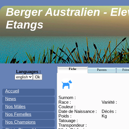
Berger Australien - El
Etangs
Fiche
Parents
Frère
Languages :
Accueil
Surnom :
News
Race :
Variété :
Nos Mâles
Couleur :
Date de Naissance :
Décès :
Nos Femelles
Poids :
Kg
Tatouage :
Nos Champions
Transpondeur :