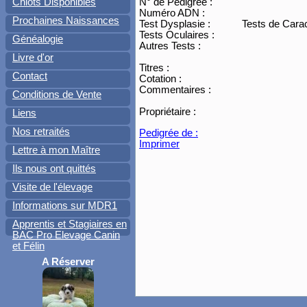
N° de Pédigrée :
Chiots Disponibles
Numéro ADN :
Prochaines Naissances
Test Dysplasie :
Tests de Carac
Tests Oculaires :
Généalogie
Autres Tests :
Livre d'or
Titres :
Contact
Cotation :
Commentaires :
Conditions de Vente
Propriétaire :
Liens
Nos retraités
Pedigrée de :
Imprimer
Lettre à mon Maître
Ils nous ont quittés
Visite de l'élevage
Informations sur MDR1
Apprentis et Stagiaires en
BAC Pro Elevage Canin
et Félin
A Réserver