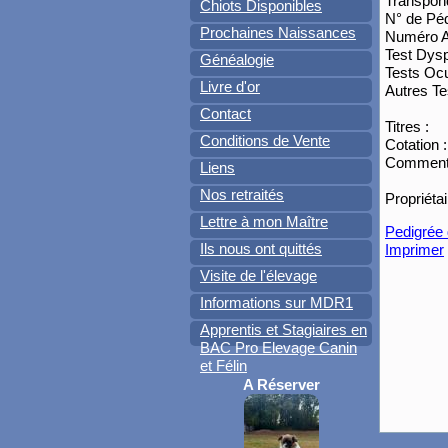
Transpond
Chiots Disponibles
N° de Péd
Prochaines Naissances
Numéro 
Test Dysp
Généalogie
Tests Ocu
Livre d'or
Autres Te
Contact
Titres :
Conditions de Vente
Cotation :
Commenta
Liens
Nos retraités
Propriétai
Lettre à mon Maître
Pedigrée 
Ils nous ont quittés
Imprimer
Visite de l'élevage
Informations sur MDR1
Apprentis et Stagiaires en
BAC Pro Elevage Canin
et Félin
A Réserver