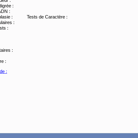
eur :
igrée :
ADN :
lasie :
Tests de Caractère :
laires :
sts :
ires :
re :
de :