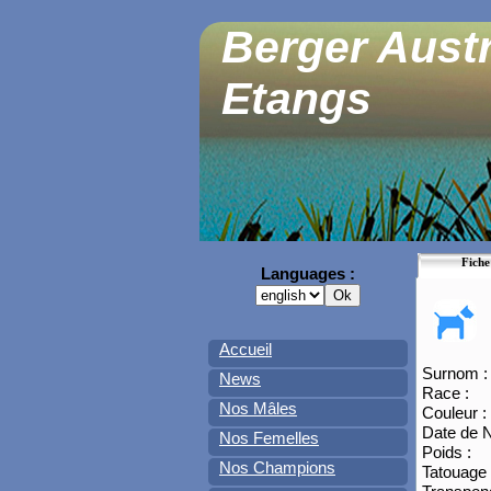
Berger Austr
Etangs
Fiche
Languages :
Accueil
Surnom :
News
Race :
Nos Mâles
Couleur :
Date de N
Nos Femelles
Poids :
Nos Champions
Tatouage 