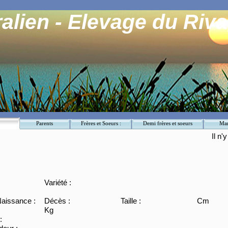
alien - Elevage du Riva
Parents
Frères et Soeurs :
Demi frères et soeurs
Mar
Il n'
Variété :
aissance :
Décès :
Taille :
Cm
Kg
: