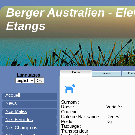
Berger Australien - El
Etangs
Fiche
Parents
Frère
Languages :
Accueil
Surnom :
News
Race :
Variété :
Nos Mâles
Couleur :
Date de Naissance :
Décès :
Nos Femelles
Poids :
Kg
Tatouage :
Nos Champions
Transpondeur :