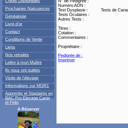
N° de Pédigrée :
Chiots Disponibles
Numéro ADN :
Prochaines Naissances
Test Dysplasie :
Tests de Carac
Tests Oculaires :
Généalogie
Autres Tests :
Livre d'or
Titres :
Contact
Cotation :
Commentaires :
Conditions de Vente
Propriétaire :
Liens
Nos retraités
Pedigrée de :
Imprimer
Lettre à mon Maître
Ils nous ont quittés
Visite de l'élevage
Informations sur MDR1
Apprentis et Stagiaires en
BAC Pro Elevage Canin
et Félin
A Réserver