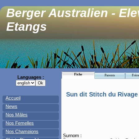
Berger Australien - El
Etangs
Fiche
Parents
Frère
Languages :
Sun dit Stitch du Rivage
Accueil
News
Nos Mâles
Nos Femelles
Nos Champions
Surnom :