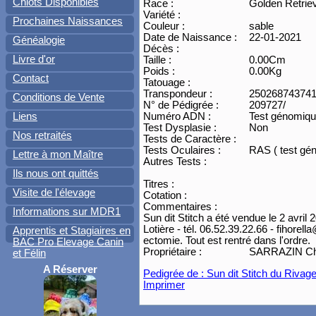
Chiots Disponibles
Race :
Golden Retrie
Variété :
Prochaines Naissances
Couleur :
sable
Date de Naissance :
22-01-2021
Généalogie
Décès :
Livre d'or
Taille :
0.00Cm
Poids :
0.00Kg
Contact
Tatouage :
Transpondeur :
25026874374
Conditions de Vente
N° de Pédigrée :
209727/
Liens
Numéro ADN :
Test génomiq
Test Dysplasie :
Non
Nos retraités
Tests de Caractère :
Tests Oculaires :
RAS ( test gé
Lettre à mon Maître
Autres Tests :
Ils nous ont quittés
Titres :
Visite de l'élevage
Cotation :
Commentaires :
Informations sur MDR1
Sun dit Stitch a été vendue le 2 avri
Lotière - tél. 06.52.39.22.66 - fihorel
Apprentis et Stagiaires en
ectomie. Tout est rentré dans l'ordre.
BAC Pro Elevage Canin
Propriétaire :
SARRAZIN Chri
et Félin
A Réserver
Pedigrée de : Sun dit Stitch du Rivag
Imprimer