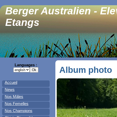
Berger Australien - El
Etangs
Languages :
Album photo
Accueil
News
Nos Mâles
Nos Femelles
Nos Champions