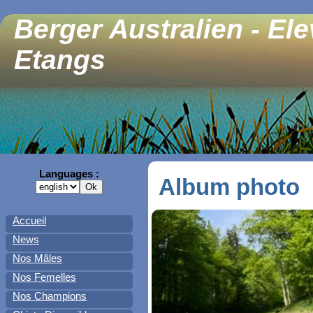
Berger Australien - El
Etangs
Languages :
Album photo
Accueil
News
Nos Mâles
Nos Femelles
Nos Champions